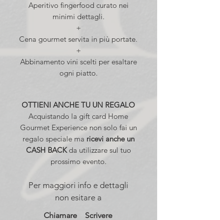
Aperitivo fingerfood curato nei
minimi dettagli.
+
Cena gourmet servita in più portate.
+
Abbinamento vini scelti per esaltare
ogni piatto.
OTTIENI ANCHE TU UN REGALO
Acquistando la gift card Home
Gourmet Experience non solo fai un
regalo speciale ma
ricevi anche un
CASH BACK
da utilizzare sul tuo
prossimo evento.
Per maggiori info e dettagli
non esitare a
Chiamare
Scrivere