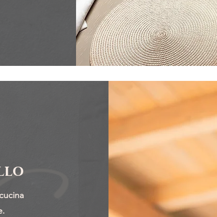
llo
cucina
e.