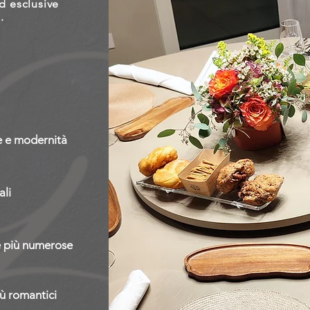
ed esclusive
.
ne e modernità
ali
te più numerose
iù romantici