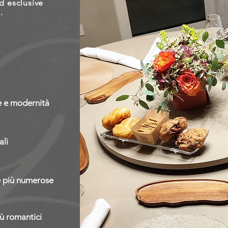
ed esclusive
.
ne e modernità
ali
te più numerose
iù romantici