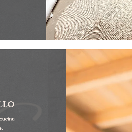
llo
cucina
e.